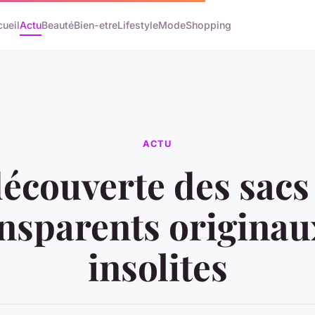
ueil
Actu
Beauté
Bien-etre
Lifestyle
Mode
Shopping
ACTU
découverte des sacs
nsparents originau
insolites