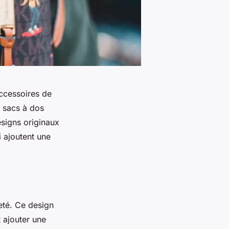
ccessoires de
s sacs à dos
esigns originaux
i ajoutent une
eté. Ce design
t ajouter une