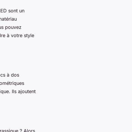
 LED sont un
matériau
ous pouvez
re à votre style
acs à dos
éométriques
que. Ils ajoutent
rassique ? Alors