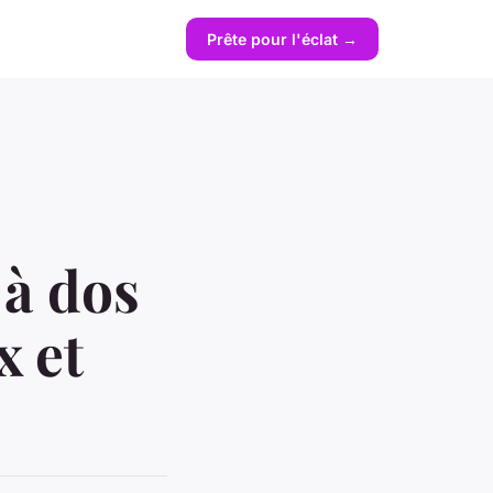
Prête pour l'éclat →
 à dos
x et