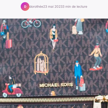
dorothée
23 mai 2023
3 min de lecture
D