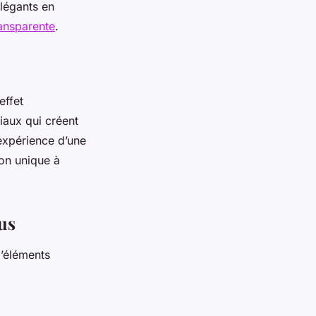
élégants en
ansparente
.
effet
iaux qui créent
’expérience d’une
ion unique à
us
d’éléments