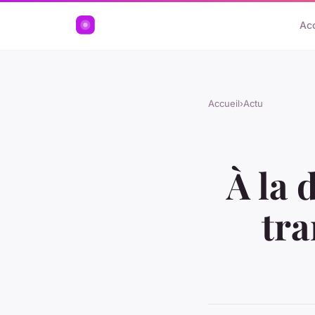
Acc
Accueil
›
Actu
À la 
tra