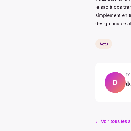
le sac à dos tr
simplement en t
design unique at
Actu
EC
D
d
← Voir tous les a