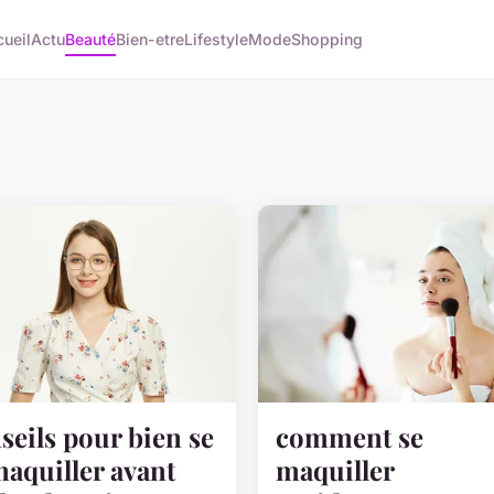
ueil
Actu
Beauté
Bien-etre
Lifestyle
Mode
Shopping
seils pour bien se
comment se
aquiller avant
maquiller