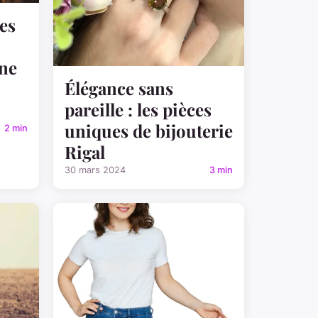
es
Une
Élégance sans
pareille : les pièces
uniques de bijouterie
2 min
Rigal
30 mars 2024
3 min