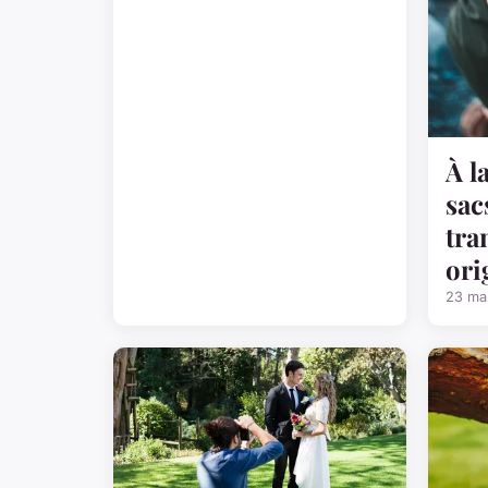
À l
sac
tra
ori
23 ma