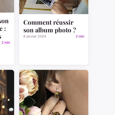
son
Comment réussir
e :
son album photo ?
s
8 janvier 2024
2 min
2 min