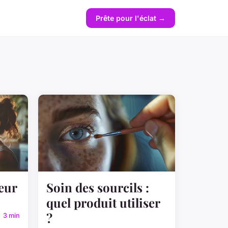
Prête pour l'éclat →
eur
Soin des sourcils :
quel produit utiliser
?
3 min