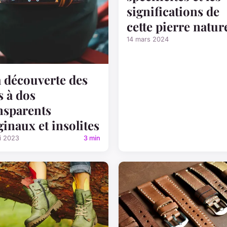
significations de
cette pierre natur
14 mars 2024
a découverte des
s à dos
nsparents
ginaux et insolites
i 2023
3 min