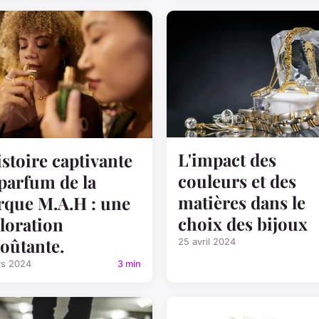
L'impact des
istoire captivante
couleurs et des
parfum de la
matières dans le
que M.A.H : une
choix des bijoux
loration
oûtante.
25 avril 2024
rs 2024
3 min