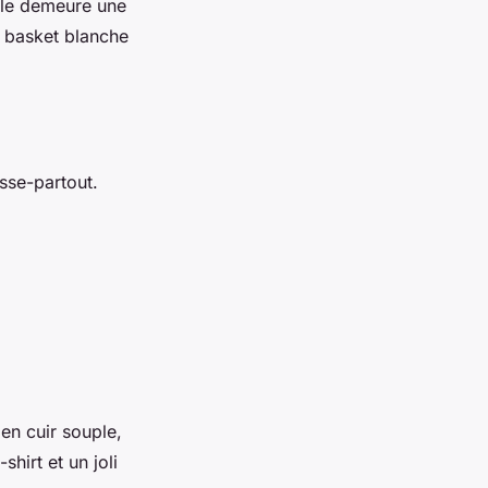
elle demeure une
e basket blanche
sse-partout.
n cuir souple,
hirt et un joli