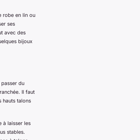
 robe en lin ou
ser ses
aut avec des
uelques bijoux
r passer du
anchée. Il faut
s hauts talons
 à laisser les
us stables.