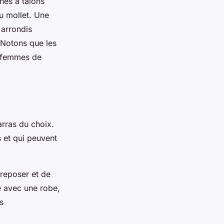
nes à talons
u mollet. Une
 arrondis
 Notons que les
s femmes de
arras du choix.
 et qui peuvent
 reposer et de
é avec une robe,
s