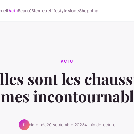
ueil
Actu
Beauté
Bien-etre
Lifestyle
Mode
Shopping
ACTU
les sont les chaus
mes incontournabl
dorothée
20 septembre 2023
4 min de lecture
D