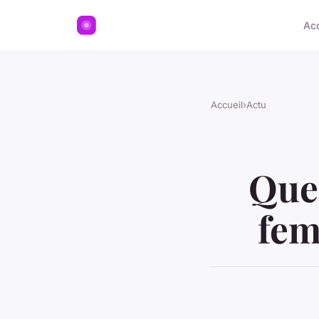
Acc
Accueil
›
Actu
Quel
fem