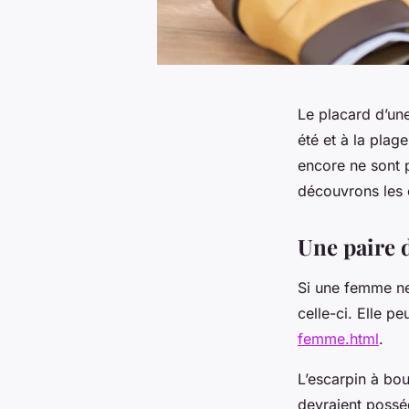
Le placard d’un
été et à la plag
encore ne sont 
découvrons les 
Une paire 
Si une femme ne
celle-ci. Elle p
femme.html
.
L’escarpin à bo
devraient possé