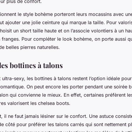
our plus de confort.
tionnent le style bohème porteront leurs mocassins avec une
t ajouter une jolie ceinture qui marque la taille. Pour valori
oisit un short taille haute et on l’associe volontiers à un h
s franges. Pour compléter le look bohème, on porte aussi q
e belles pierres naturelles.
es bottines à talons
 ultra-sexy, les bottines à talons restent l’option idéale pou
 romantique. On peut encore les porter pendant une soirée br
 talon qui convienne le mieux. En effet, certaines préfèrent le
res valorisent les chelsea boots.
t, il ne faut jamais lésiner sur le confort. Une astuce consiste
 de côté pour préférer les talons carrés qui sont nettement pl