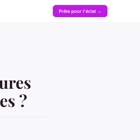
Prête pour l'éclat →
sures
es ?