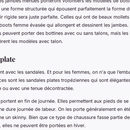
des jambes menues porteront volontiers les modèles de botti
r une forme structurée qui épousent parfaitement la forme d
uir rigide sera juste parfaite. Celles qui ont de beaux mollets
 boots femme évasée qui allongent et dessinent les jambes.
peuvent porter des bottines avec ou sans talons, mais le
éfèrent les modèles avec talon.
plate
nt avec les sandales. Et pour les femmes, on n'a que l’emb
es sont les sandales plates tropéziennes qui sont élégantes
le ou avec une tenue décontractée.
portent en fin de journée. Elles permettent aux pieds de se
une dure journée de labeur. On les porte généralement en ét
e un skinny. Bien que ce type de chaussure fasse partie de
 elles ne peuvent être portées en hiver.