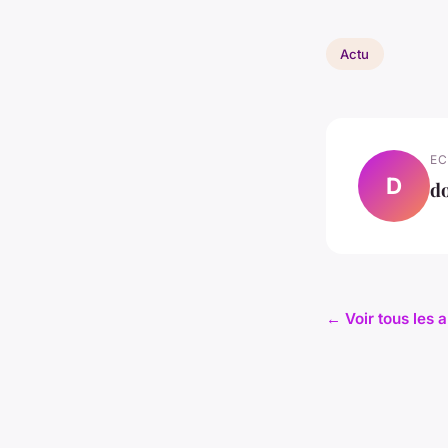
Actu
EC
D
d
← Voir tous les a