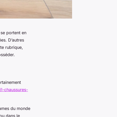
se portent en
ées. D’autres
te rubrique,
osséder.
ertainement
/l-chaussures-
 dames du monde
ou dans le