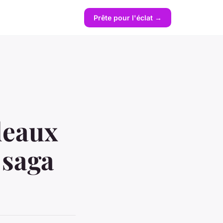
Prête pour l'éclat →
deaux
 saga