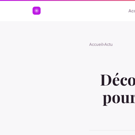
Acc
Accueil
›
Actu
Déco
pour