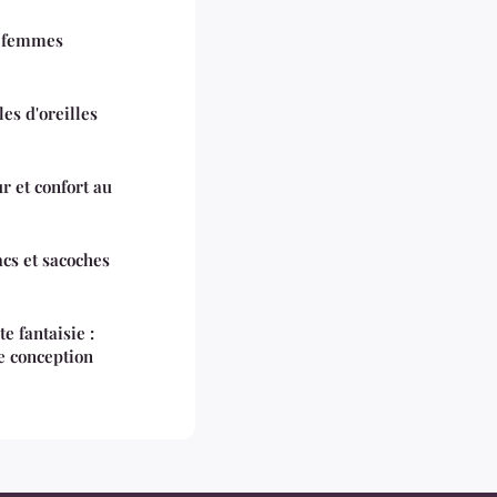
s femmes
les d'oreilles
r et confort au
acs et sacoches
e fantaisie :
e conception