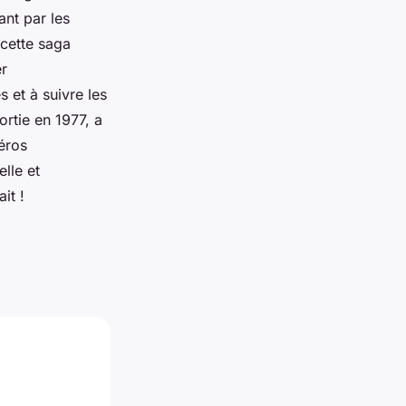
nt par les
 cette saga
er
 et à suivre les
rtie en 1977, a
éros
lle et
it !