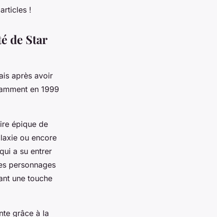
articles !
té de Star
ais après avoir
otamment en 1999
oire épique de
laxie ou encore
ui a su entrer
res personnages
ant une touche
te grâce à la