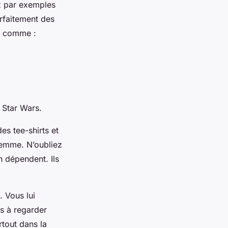
ez par exemples
arfaitement des
es comme :
e Star Wars.
s tee-shirts et
 femme. N’oubliez
en dépendent. Ils
. Vous lui
s à regarder
rtout dans la