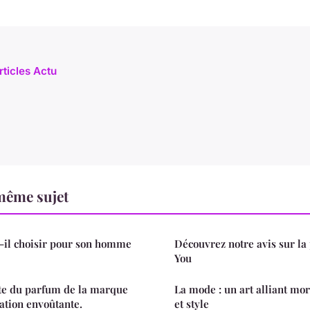
rticles Actu
même sujet
t-il choisir pour son homme
Découvrez notre avis sur la
You
nte du parfum de la marque
La mode : un art alliant mo
ation envoûtante.
et style