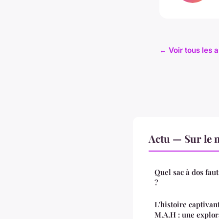
← Voir tous les a
Actu — Sur le 
Quel sac à dos fau
?
L'histoire captiva
M.A.H : une explor