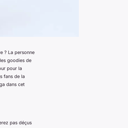
re ? La personne
 des goodies de
our pour la
s fans de la
aga dans cet
serez pas déçus