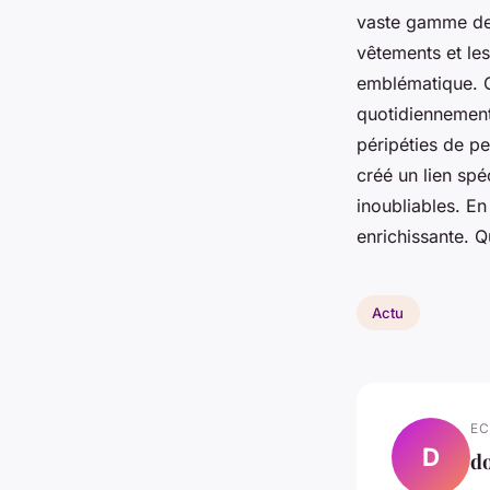
vaste gamme de 
vêtements et le
emblématique. Ce
quotidiennement 
péripéties de p
créé un lien sp
inoubliables. En
enrichissante. Q
Actu
EC
D
d