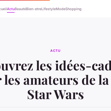
ueil
Actu
Beauté
Bien-etre
Lifestyle
Mode
Shopping
ACTU
uvrez les idées-ca
 les amateurs de la
Star Wars