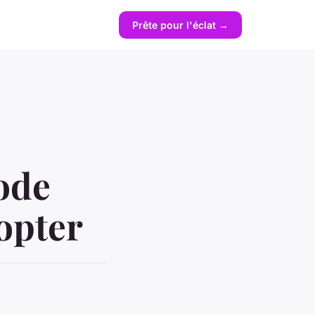
Prête pour l'éclat →
ode
opter