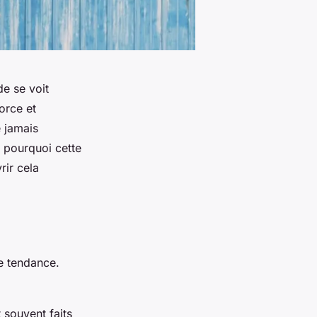
e se voit
orce et
 jamais
s pourquoi cette
rir cela
e tendance.
 souvent faits