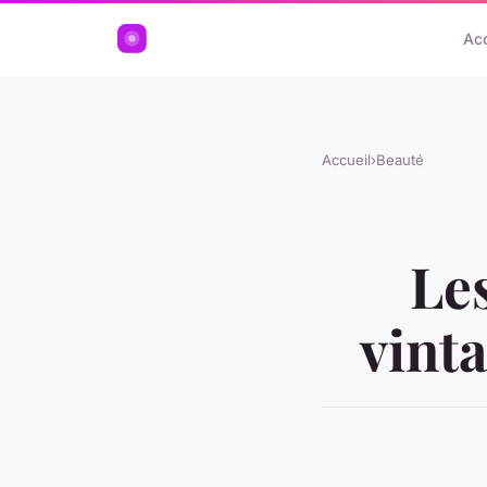
Acc
Accueil
›
Beauté
Le
vint