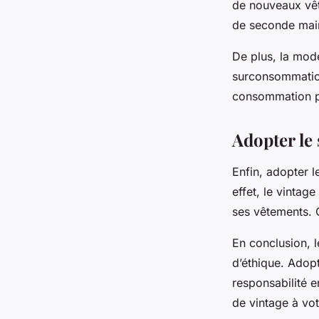
de nouveaux vêt
de seconde main
De plus, la
mode
surconsommation
consommation pl
Adopter le 
Enfin, adopter 
effet, le vintag
ses vêtements. C
En conclusion, 
d’éthique. Adopte
responsabilité e
de vintage à vo