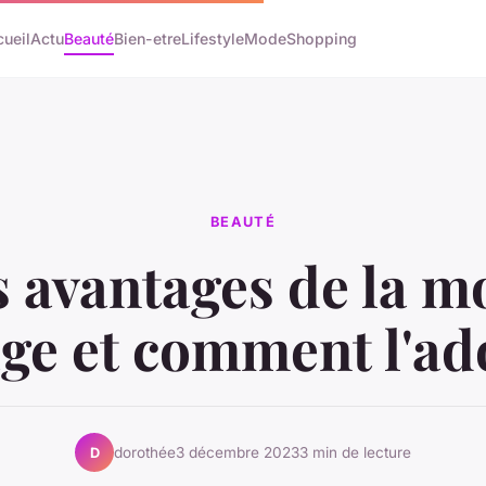
ueil
Actu
Beauté
Bien-etre
Lifestyle
Mode
Shopping
BEAUTÉ
s avantages de la m
age et comment l'ad
dorothée
3 décembre 2023
3 min de lecture
D