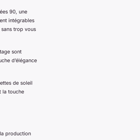
ées 90, une
ent intégrables
e sans trop vous
ntage sont
ouche d’élégance
ettes de soleil
 la touche
la production