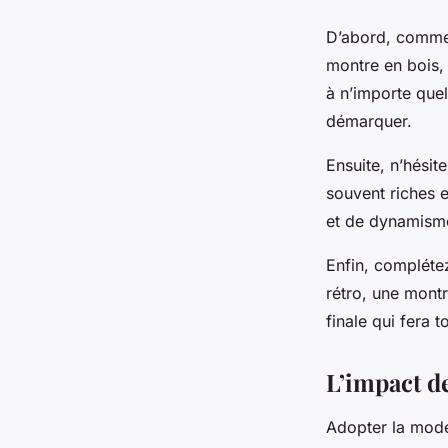
D’abord, commen
montre en bois,
à n’importe quel
démarquer.
Ensuite, n’hésit
souvent riches 
et de dynamisme
Enfin, compléte
rétro, une mont
finale qui fera t
L’impact d
Adopter la
mode