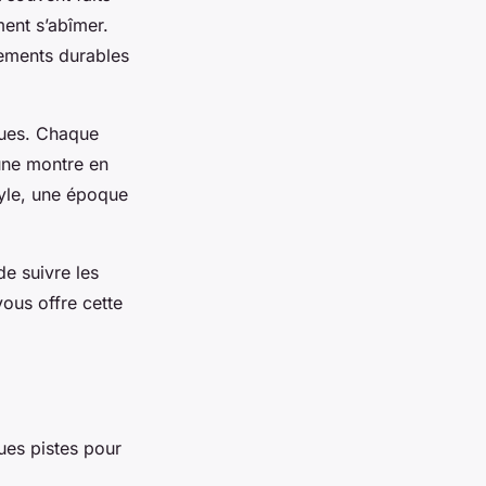
ment s’abîmer.
tements durables
lues. Chaque
une montre en
tyle, une époque
e suivre les
ous offre cette
ques pistes pour