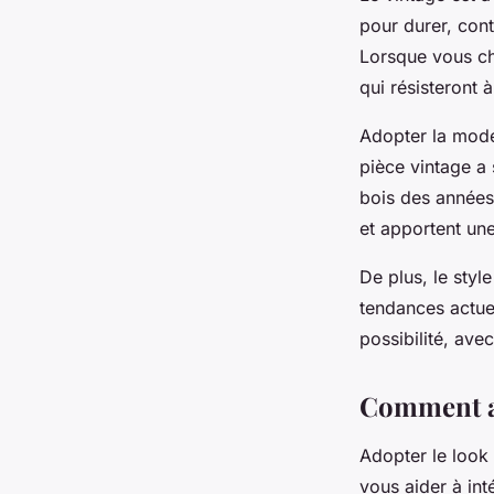
pour durer, cont
Lorsque vous ch
qui résisteront 
Adopter la
mode
pièce vintage
a 
bois des années
et apportent une
De plus, le
style
tendances actuel
possibilité, av
Comment ad
Adopter le
look
vous aider à int