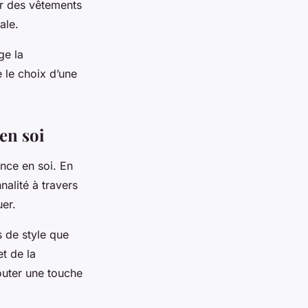
ur des vêtements
ale.
ge la
re le choix d’une
 en soi
nce en soi. En
nalité à travers
uer.
 de style que
et de la
outer une touche