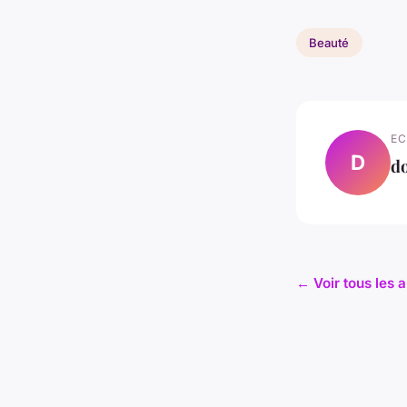
Beauté
EC
D
d
← Voir tous les a